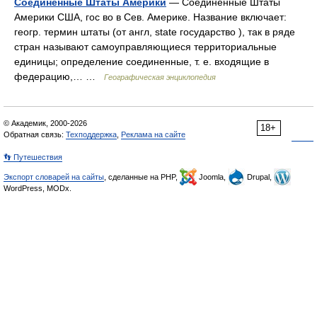
Соединённые Штаты Америки
— Соединенные Штаты
Америки США, гос во в Сев. Америке. Название включает:
геогр. термин штаты (от англ, state государство ), так в ряде
стран называют самоуправляющиеся территориальные
единицы; определение соединенные, т. е. входящие в
федерацию,… …
Географическая энциклопедия
© Академик, 2000-2026
18+
Обратная связь:
Техподдержка
,
Реклама на сайте
👣 Путешествия
Экспорт словарей на сайты
, сделанные на PHP,
Joomla,
Drupal,
WordPress, MODx.